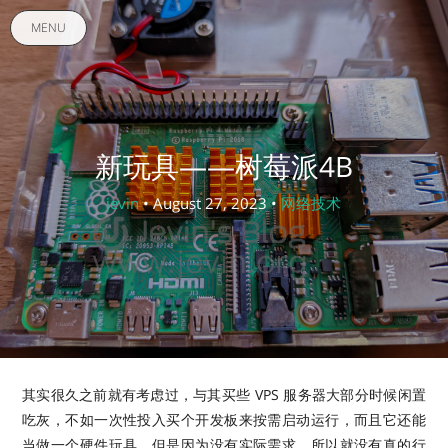
MENU
新玩具——树莓派4B
jevin
• August 27, 2023 •
网络技术
其实很久之前就有考虑过，与其买些 VPS 服务器大部分时候闲置
吃灰，不如一次性投入买个开发板来按需启动运行，而且它还能
当做一个硬件玩具。但是因为没有实际需求，所以就没有真的行