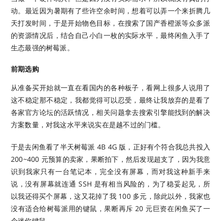
动。最近因为暑期有了些许空余时间，想着可以弄一个来折腾几
天打发时间，于是开始物色目标，在搜索了国产香橙派等众多派
的资源情况后，结合自己小白一枚的实际水平，最终闲鱼入手了
生态最强的树莓派。
前期选购
从准备买开始就一直在看国内的各种板子，看网上很多人说用了
这不稳定那不稳定，我都觉得可以忍受，最终让我放弃的是看了
各家官方论坛的活跃情况，相关问题拿去搜索引擎能找到的解决
方案数量，对我这水平来说实在是越不过的门槛。
于是去闲鱼看了半天树莓派 4B 4G 版，正好有个符合我总共投入
200~400 元预算的卖家，果断拍下，然后发现超支了，因为我意
识到我家只有一台笔记本，完全没有屏幕，而对我这种新手来
说，没有屏幕就连通 SSH 是有相当风险的，为了稳妥起见，所
以我还得买个屏幕，这又花掉了我 100 多元，除此以外，我家也
没有适合给树莓派用的键鼠，果断再斥 20 元巨资在闲鱼买了一
个迷你键鼠。