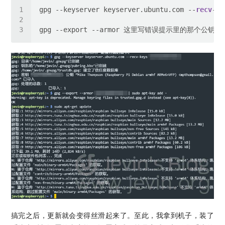
gpg --keyserver keyserver.ubuntu.com --
recv
-
ke
搞完之后，更新就会变得丝滑起来了。至此，我拿到机子，装了