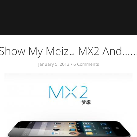
Show My Meizu MX2 And.....
January 5, 2013 •
6 Comments