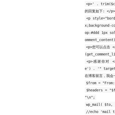
<p>' . trim($
的回复如下: </p>
<p style="bor
x;background-c
op:#ddd 1px so
omment_content
<p>您可以点击 <a s
(get_comment_
<p>感谢你对 <a s
e') . '" tar
在博客留言，我会一一
$from = "From:
$headers = "$
"\n";
wp_mail( $to, 
//echo 'mail t