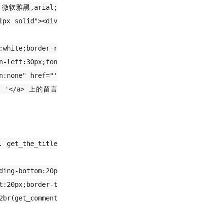
ily:微软雅黑,arial;
1px solid"><div
:white;border-r
n-left:30px;fon
n:none" href="'
) . '</a> 上的留言
 get_the_title
ding-bottom:20p
t:20px;border-t
2br(get_comment