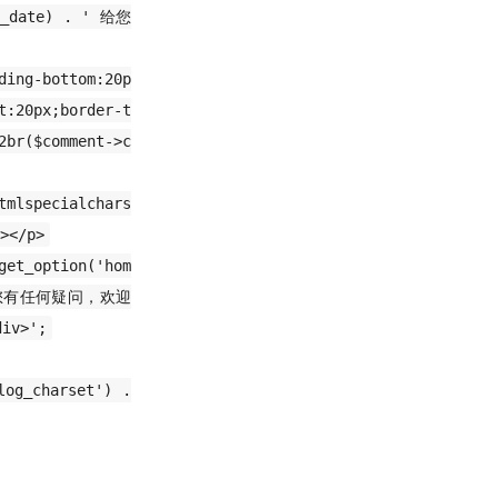
nt_date) . ' 给您
ding-bottom:20p
t:20px;border-t
2br($comment->c
tmlspecialchars
></p>
et_option('hom
关注，如您有任何疑问，欢迎
v>';
log_charset') .