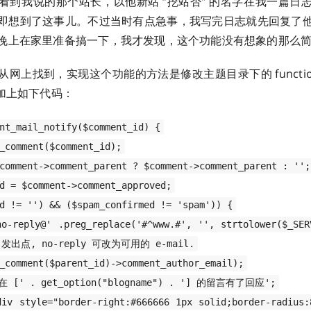
看到我说的那个站长，以他新站 “挖站否” 的名字在我一篇日
即想到了这事儿。不过当时有点急事，我写完日志就先回复了
晚上在家里准备搞一下，我才发现，这个功能没有想象的那么
网上找到，实现这个功能的方法是修改主题目录下的 function
面加上如下代码：
nt_mail_notify($comment_id) {
_comment($comment_id);
comment->comment_parent ? $comment->comment_parent : '';
d = $comment->comment_approved;
d != '') && ($spam_confirmed != 'spam')) {
no-reply@' .preg_replace('#^www.#', '', strtolower($_SER
il 发出点, no-reply 可改为可用的 e-mail.
_comment($parent_id)->comment_author_email);
您在 [' . get_option("blogname") . '] 的留言有了回应';
div style="border-right:#666666 1px solid;border-radius: