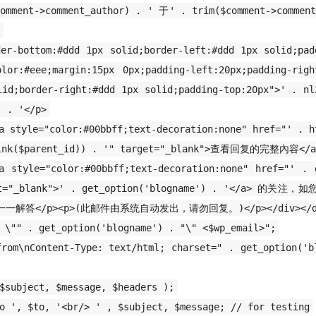
comment->comment_author) . ' 于' . trim($comment->comme
der-bottom:#ddd 1px solid;border-left:#ddd 1px solid;pad
olor:#eee;margin:15px 0px;padding-left:20px;padding-righ
lid;border-right:#ddd 1px solid;padding-top:20px">' . nl
) . '</p>
tyle="color:#00bbff;text-decoration:none" href="' . h
link($parent_id)) . '" target="_blank">查看回复的完整內容</a
tyle="color:#00bbff;text-decoration:none" href="' . g
get="_blank">' . get_option('blogname') . '</a> 的
解答</p><p>(此邮件由系统自动发出，请勿回复。)</p></div></di
 \"" . get_option('blogname') . "\" <$wp_email>";
from\nContent-Type: text/html; charset=" . get_option('b
$subject, $message, $headers );
o ', $to, '<br/> ' , $subject, $message; // for testing