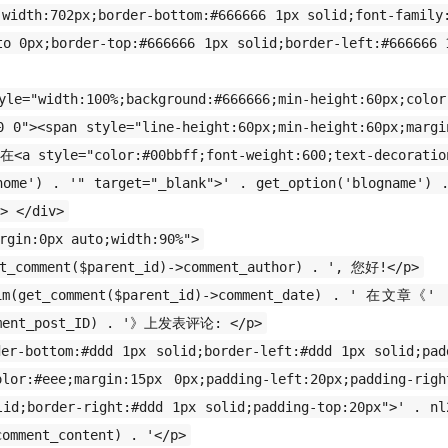
;width:702px;border-bottom:#666666 1px solid;font-fam
to 0px;border-top:#666666 1px solid;border-left:#666666 
yle="width:100%;background:#666666;min-height:60px;color
0 0"><span style="line-height:60px;min-height:60px;margi
在<a style="color:#00bbff;font-weight:600;text-decoratio
'home') . '" target="_blank">' . get_option('blogname'
 </div>
rgin:0px auto;width:90%">
et_comment($parent_id)->comment_author) . ', 您好!</p>
m(get_comment($parent_id)->comment_date) . ' 在文章《' .
mment_post_ID) . '》上发表评论: </p>
der-bottom:#ddd 1px solid;border-left:#ddd 1px solid;pad
olor:#eee;margin:15px 0px;padding-left:20px;padding-righ
lid;border-right:#ddd 1px solid;padding-top:20px">' . nl
comment_content) . '</p>