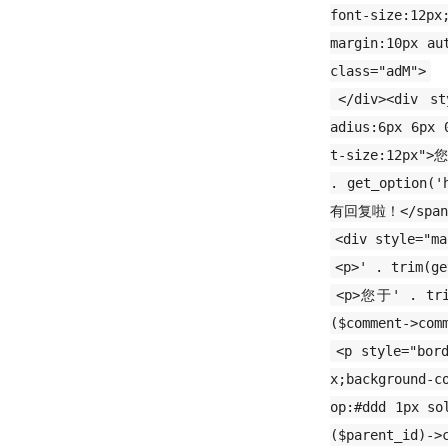
font-size:12px
margin:10px au
class="adM">
</div><div st
adius:6px 6px 
t-size:12px">您
. get_option(
有回复啦！</span>
<div style="ma
<p>' . trim(g
<p>您于' . tri
($comment->co
<p style="bor
x;background-c
op:#ddd 1px so
($parent_id)->