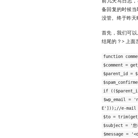
前几天写日志，
备回复的时候当
没管。终于昨天
首先，我们可以从
结尾的？> 上
function comme
$comment = get
$parent_id = $
$spam_confirme
if (($parent_i
$wp_email = '
E']));//e-ma
$to = trim(get
$subject = '
$message = '<