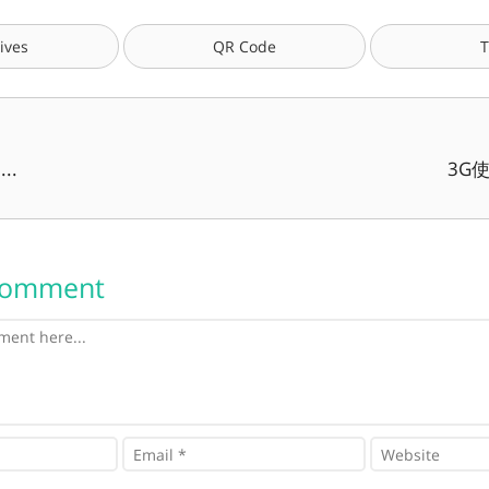
ives
QR Code
T
..
3G使
Comment