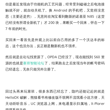
但是最近发现由于功能机的工艺问题，经常受到磕碰之后电池接
触就不好，就自动关机了。换 Android 的手机吧，又觉得没意
思（主要还是穷），无意间在淘宝看到翻新的诺基亚 N85（这货
已经没有所谓全新机了）才 200 块，果断买一个回来，怀念一下
7 年前的时光。
买回来一看首先是外观上比以前自己用的多了一个沃达丰的标
志，这个也没办法，反正都是翻新机也不强求。
然后就是去论坛找资源了，OPDA 已经没了，现在能找到 S60 资
源的也就是
塞班智能论坛
了，结果跑去之后发现当年的帐号密码
已经遗忘，无奈只能另外注册了。
回过头再来玩塞班，很多东西已经忘了，隐约还能记起的就是
HelloOX 破解，熊猫看书有修改版不联网不流氓看小说方便，天
天动听听音乐，UC 浏览器上网，来电通显示归属地，X-Plorer
管理系统文件。