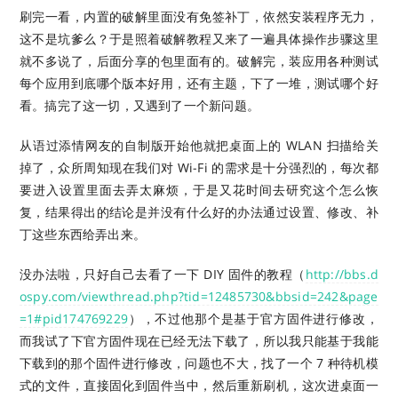
刷完一看，内置的破解里面没有免签补丁，依然安装程序无力，
这不是坑爹么？于是照着破解教程又来了一遍具体操作步骤这里
就不多说了，后面分享的包里面有的。破解完，装应用各种测试
每个应用到底哪个版本好用，还有主题，下了一堆，测试哪个好
看。搞完了这一切，又遇到了一个新问题。
从
语过添情网友的自制版开始他就把桌面上的 WLAN 扫描给关
掉了，众所周知现在我们对 Wi-Fi 的需求是十分强烈的，每次都
要进入设置里面去弄太麻烦，于是又花时间去研究这个怎么恢
复，结果得出的结论是并没有什么好的办法通过设置、修改、补
丁这些东西给弄出来。
没办法啦，只好自己去看了一下 DIY 固件的教程（
http://bbs.d
ospy.com/viewthread.php?tid=12485730&bbsid=242&page
=1#pid174769229
），不过他那个是基于官方固件进行修改，
而我试了下官方固件现在已经无法下载了，所以我只能基于我能
下载到的那个固件进行修改，问题也不大，找了一个 7 种待机模
式的文件，直接固化到固件当中，然后重新刷机，这次进桌面一