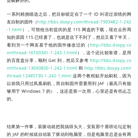
是破解好的。
一系列精挑细选之后，把目标锁定在了一个 ID 叫语过添情的网
友自制的固件（
http://bbs.dospy.com/thread-7993482-1-242
-1.html
），可惜他当初提供的是 115 网盘的下载，现在众所周
知的原因 115 已经废了，也就是说下不到了，然后又看了半天，
看到另一个网友基于他的固件修改过的（
http://bbs.dospy.co
m/thread-16100341-1-242-1.html
），这个还比较靠谱，是用
的百度盘分享，顺利 Get 到，然后又参考
http://bbs.dospy.co
m/thread-13690850-1-242-1.html
和
http://bbs.dospy.com/
thread-12485730-1-242-1.html
这两个教程贴开始刷机，因为
以前我只用过凤凰刷机，而自制固件需要用到 JAF（最高只有能
够用于 Windows 7 的），这还是第一次用，心里还是有些忐忑
的。
结果第一件事，装驱动就把我搞得头大，安装那个塞班论坛定制
的 JAF 的时候就自动装了驱动到电脑里，但是电脑里总是会有两