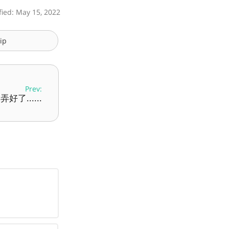
fied: May 15, 2022
ip
Prev:
了......