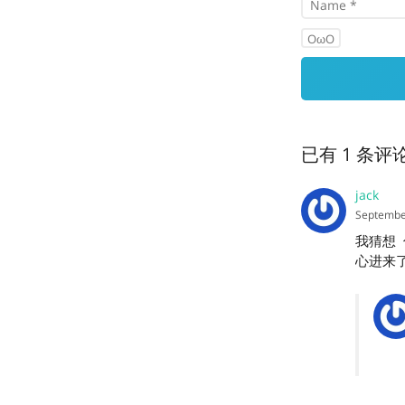
OωO
已有 1 条评
jack
Septembe
我猜想
心进来