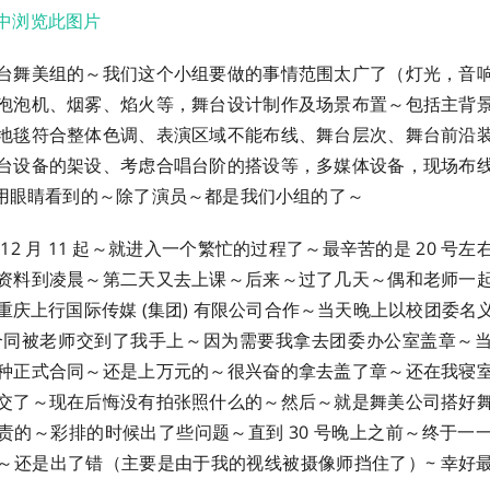
台舞美组的～我们这个小组要做的事情范围太广了（灯光，音
泡泡机、烟雾、焰火等，舞台设计制作及场景布置～包括主背
地毯符合整体色调、表演区域不能布线、舞台层次、舞台前沿
台设备的架设、考虑合唱台阶的搭设等，多媒体设备，现场布
能用眼睛看到的～除了演员～都是我们小组的了～
12 月 11 起～就进入一个繁忙的过程了～最辛苦的是 20 号
资料到凌晨～第二天又去上课～后来～过了几天～偶和老师一
重庆上行国际传媒 (集团) 有限公司合作～当天晚上以校团委名
 元的合同被老师交到了我手上～因为需要我拿去团委办公室盖章～
种正式合同～还是上万元的～很兴奋的拿去盖了章～还在我寝
交了～现在后悔没有拍张照什么的～然后～就是舞美公司搭好
责的～彩排的时候出了些问题～直到 30 号晚上之前～终于一
～还是出了错（主要是由于我的视线被摄像师挡住了）~ 幸好