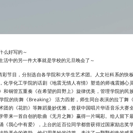
什么好写的～
生活中的另一件大事就是学校的元旦晚会了～
 个精彩节目，分别选自各学院和大学生艺术团。人文社科系的快
，化学化工学院的话剧《地震无情人有情》塑造的师魂震撼心
》和铜管五重奏《在希望的田野上》旋律优美，管理学院的民
学院的街舞《Breaking》 活力四射，师生同台表演的拉丁舞
术团的《花韵》等舞蹈曼妙优雅，曾获中国唱片华语音乐大赛
学带来一首自创的歌曲《无月之舞》赢得一片喝彩。给人留下
诵《我心中有爱》，上台的近百位同学都曾获得过国家励志奖
扶助基金的资助，他们用美妙的诗篇，表达了一颗颗炽热的感