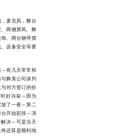
响，麦克风，舞台
景、两侧屏风、舞
装饰、两台钢琴摆
线、设备安全等要
左右～有几天常常和
起与舞美公司谈判
义与对方签订的价
当时好兴奋～因为
室放了一夜～第二
舞台开始彩排～演
一解决～可是当天
最终还算是顺利地