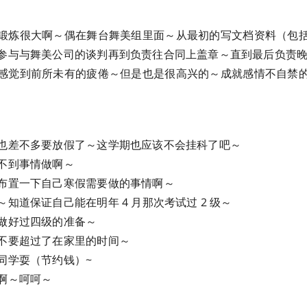
锻炼很大啊～偶在舞台舞美组里面～从最初的写文档资料（包
参与与舞美公司的谈判再到负责往合同上盖章～直到最后负责
感觉到前所未有的疲倦～但是也是很高兴的～成就感情不自禁
也差不多要放假了～这学期也应该不会挂科了吧～
不到事情做啊～
布置一下自己寒假需要做的事情啊～
知道保证自己能在明年 4 月那次考试过 2 级～
做好过四级的准备～
不要超过了在家里的时间～
同学耍（节约钱）~
啊～呵呵～