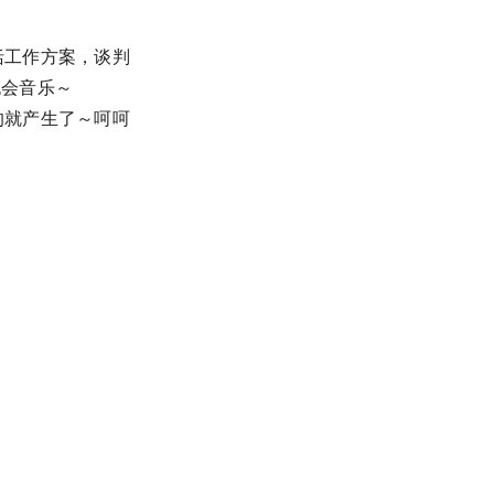
括工作方案，谈判
晚会音乐～
的就产生了～呵呵