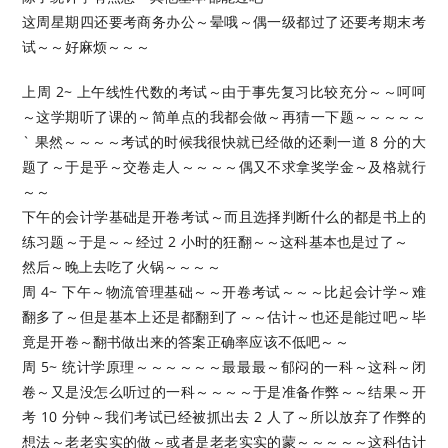
这周星期四还要考商务办公～晕哦～偶一级都过了还要考期末考
试～～好麻烦～～～
上周 2~ 上午线性代数的考试～由于事先复习比较充分～～呵呵
～这学期听了课的～简单点的我都会做～再猜一下题～～～～～
` 果然～～～～考试的时候我很快就已经做的还剩一道 8 分的大
题了～于是乎～交卷走人～～～～偶又不求拿奖学金～及格就行
～～
下午的会计学基础是开卷考试～而且选择判断什么的都是书上的
练习题～于是～～经过 2 小时的狂翻～～这科基本也是过了～
然后～晚上去吃了火锅～～～～
周 4~ 下午～物流管理基础～～开卷考试～～～比起会计学～难
翻多了～但是基本上还是都翻到了～～估计～也还是能过吧～毕
竟是开卷～翻书做出来的答案正确率应该不低吧～～
周 5~ 统计学原理～～～～～～最最最～郁闷的一科～这科～闭
卷～又是没怎么听过的一科～～～～于是准备作弊～～结果～开
考 10 分钟～我们考试已经被抓出去 2 人了～所以放弃了作弊的
想法～老老实实的做～或者是老老实实的蒙～～～～～这科估计