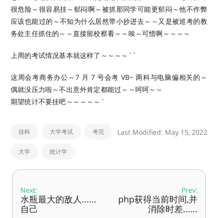
很危险～很容易挂～郁闷啊～被抓那同学可能更郁闷～他不作弊
应该也能过的～不知为什么居然带小抄进去～～又是被巡考的教
务处主任抓住的～～直接留校察看～～唉～可惜啊～～～～
上周的考试情况基本就这样了～～～～``
这周会考商务办公～7 月 7 号会考 VB~ 两科与电脑偏相关的～
偶就没压力啦～不出意外肯定都能过～～呵呵～～
期望统计不要挂吧～～～～～`
挂科
大学考试
考完
Last Modified: May 15, 2022
大学
统计学
Next:
Prev:
水瓶最大的敌人......
php获得当前时间,并
自己
消除时差......