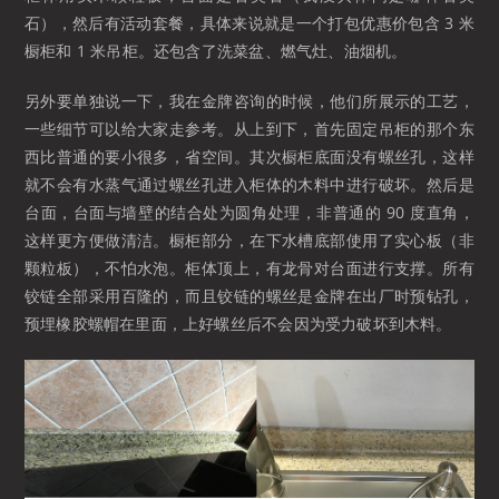
石），然后有活动套餐，具体来说就是一个打包优惠价包含 3 米
橱柜和 1 米吊柜。还包含了洗菜盆、燃气灶、油烟机。
另外要单独说一下，我在金牌咨询的时候，他们所展示的工艺，
一些细节可以给大家走参考。从上到下，首先固定吊柜的那个东
西比普通的要小很多，省空间。其次橱柜底面没有螺丝孔，这样
就不会有水蒸气通过螺丝孔进入柜体的木料中进行破坏。然后是
台面，台面与墙壁的结合处为圆角处理，非普通的 90 度直角，
这样更方便做清洁。橱柜部分，在下水槽底部使用了实心板（非
颗粒板），不怕水泡。柜体顶上，有龙骨对台面进行支撑。所有
铰链全部采用百隆的，而且铰链的螺丝是金牌在出厂时预钻孔，
预埋橡胶螺帽在里面，上好螺丝后不会因为受力破坏到木料。