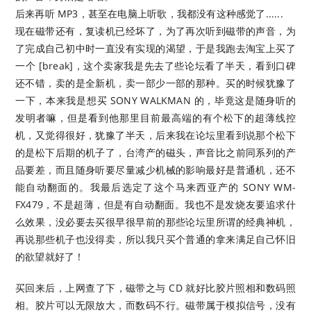
后来再听 MP3，甚至在电脑上听歌，我都没有这种感觉了......
现在磁带还有，复读机已经坏了，为了再次听到磁带的声音，为
了完成自己初中时一直没有实现的渴望，于是我跑去淘宝上买了
一个 [break]，这个卖家我是先去了些论坛看了半天，看到口碑
还不错，卖的是全新机，卖一部少一部的那种。买的时候犹豫了
一下，本来我是想买 SONY WALKMAN 的，毕竟这是随身听的
发明者嘛，但是看到他那里目前最高端的有个松下的超薄线控
机，又觉得很好，犹豫了半天，后来我在论坛里看到说那个松下
的是松下后期的机子了，台湾产的磁头，声音比之前同系列的产
品要差，而且随身听要尽量减少机械的影响最好是普通机，还不
能自动翻面的。我最后选定了这个马来西亚产的 SONY WM-
FX479，不是超薄，但是有自动翻面。我也不是发烧友要追求什
么效果，没必要去买很早很早前的那些论坛里所谓的经典神机，
再说那些机子也没得卖，所以我只买个普通的拿来满足自己怀旧
的欲望就好了！
买回来后，上网查了下，磁带之与 CD 就好比胶片照相和数码照
相。胶片可以无限放大，而数码不行。磁带属于模拟信号，没有